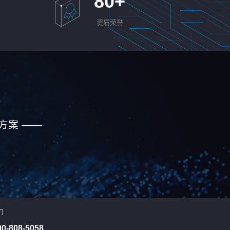
80
+
资质荣誉
方案 ——
们
00-808-5058