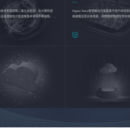
I技术发展趋势，建立AI生态，在计算机视
Digital Twins智慧解决方案是基于用户体
语言处理和知识图谱等技术领域不断创新，持
维建模还原实体场景，将数据和物理世界的
数智化转型加速器—AlphaMind®AI能力开放
现，使用户对关键数据有更直观的感受，推
成智能化转型，实现新旧动能的转换