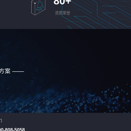
80
+
资质荣誉
方案 ——
们
00-808-5058