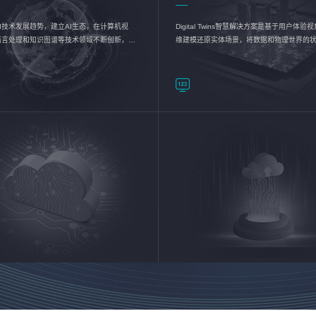
I技术发展趋势，建立AI生态，在计算机视
Digital Twins智慧解决方案是基于用户体
语言处理和知识图谱等技术领域不断创新，持
维建模还原实体场景，将数据和物理世界的
数智化转型加速器—AlphaMind®AI能力开放
现，使用户对关键数据有更直观的感受，推
成智能化转型，实现新旧动能的转换