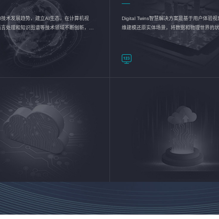
I技术发展趋势，建立AI生态，在计算机视
Digital Twins智慧解决方案是基于用户体
语言处理和知识图谱等技术领域不断创新，持
维建模还原实体场景，将数据和物理世界的
数智化转型加速器—AlphaMind®AI能力开放
现，使用户对关键数据有更直观的感受，推
成智能化转型，实现新旧动能的转换