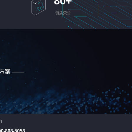
80
+
资质荣誉
方案 ——
们
00-808-5058